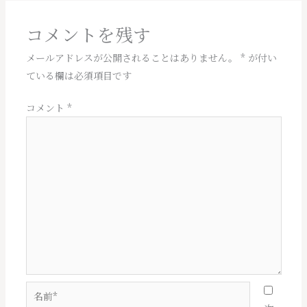
ナ
ビ
コメントを残す
ゲ
ー
メールアドレスが公開されることはありません。
*
が付い
シ
ている欄は必須項目です
ョ
ン
コメント
*
名