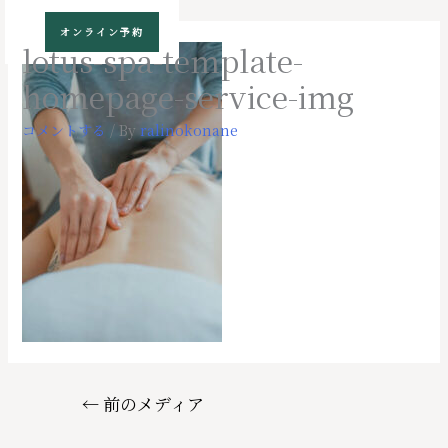
コ
オンライン予約
ン
lotus-spa-template-
テ
homepage-service-img
ン
ツ
コメントする
/ By
ralinokonane
へ
ス
キ
ッ
プ
投
←
前のメディア
稿