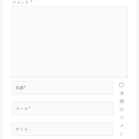
ン
コメント
*
名
前
次
*
回
メ
の
ー
コ
ル
メ
サ
*
ン
イ