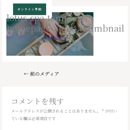
コ
オンライン予約
ン
lotus-spa-template-
テ
homepage-video-thumbnail
ン
ツ
コメントする
/ By
ralinokonane
へ
ス
キ
ッ
プ
投
←
前のメディア
稿
ナ
ビ
コメントを残す
ゲ
ー
メールアドレスが公開されることはありません。
*
が付い
シ
ている欄は必須項目です
ョ