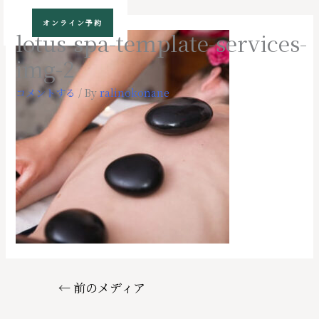
コ
オンライン予約
ン
lotus-spa-template-services-
テ
img-2
ン
ツ
コメントする
/ By
ralinokonane
へ
ス
キ
ッ
プ
投
←
前のメディア
稿