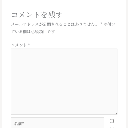
ナ
ビ
コメントを残す
ゲ
ー
メールアドレスが公開されることはありません。
*
が付い
シ
ている欄は必須項目です
ョ
ン
コメント
*
名