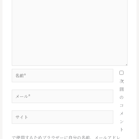
名
前
次
*
回
メ
の
ー
コ
ル
メ
サ
*
ン
イ
ト
ト
で使用するためブラウザーに自分の名前、メールアドレ