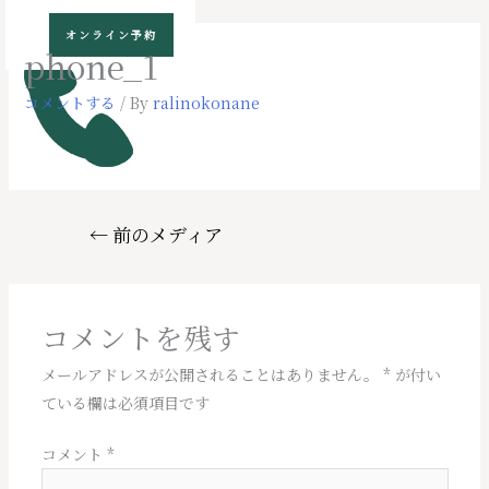
コ
オンライン予約
ン
phone_1
テ
ン
コメントする
/ By
ralinokonane
ツ
へ
ス
キ
投
←
前のメディア
ッ
稿
プ
ナ
ビ
コメントを残す
ゲ
ー
メールアドレスが公開されることはありません。
*
が付い
シ
ている欄は必須項目です
ョ
ン
コメント
*